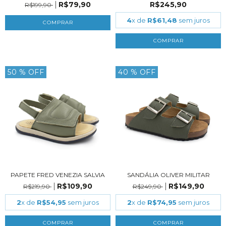
R$79,90
R$245,90
R$199,90
4
x de
R$61,48
sem juros
COMPRAR
COMPRAR
50
% OFF
40
% OFF
PAPETE FRED VENEZIA SALVIA
SANDÁLIA OLIVER MILITAR
R$109,90
R$149,90
R$219,90
R$249,90
2
x de
R$54,95
sem juros
2
x de
R$74,95
sem juros
COMPRAR
COMPRAR