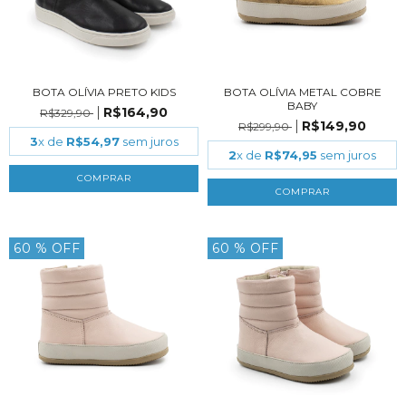
BOTA OLÍVIA PRETO KIDS
BOTA OLÍVIA METAL COBRE
BABY
R$164,90
R$329,90
R$149,90
R$299,90
3
x de
R$54,97
sem juros
2
x de
R$74,95
sem juros
COMPRAR
COMPRAR
60
% OFF
60
% OFF