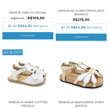
SAPATILHA CLARA PEROLADO
PAPETE FRED FLY ROYAL
BRANCO
R$109,90
R$219,90
R$219,90
2
x de
R$54,95
sem juros
4
x de
R$54,98
sem juros
COMPRAR
COMPRAR
60
% OFF
SANDÁLIA AKIRA COTTON
SANDÁLIA MARGARIDA OURO
PÉROLA
ANTIGO