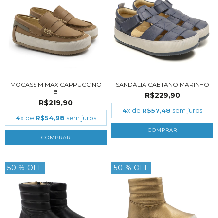
MOCASSIM MAX CAPPUCCINO
SANDÁLIA CAETANO MARINHO
B
R$229,90
R$219,90
4
x de
R$57,48
sem juros
4
x de
R$54,98
sem juros
COMPRAR
COMPRAR
50
% OFF
50
% OFF