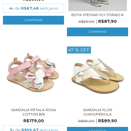
4
x de
R$67,48
sem juros
BOTA STEFANY FLY TITÂNIO K
COMPRAR
R$87,90
R$219,90
COMPRAR
47
% OFF
SANDÁLIA PÉTALA ROSA
SANDÁLIA FLOR
COTTON B/K
OURO/PÉROLA
R$179,00
R$89,90
R$169,00
3
x de
R$59,67
sem juros