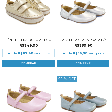
TÊNIS HELENA OURO ANTIGO
SAPATILHA CLARA PRATA B/K
R$249,90
R$239,90
4
x de
R$62,48
sem juros
4
x de
R$59,98
sem juros
COMPRAR
COMPRAR
59
% OFF