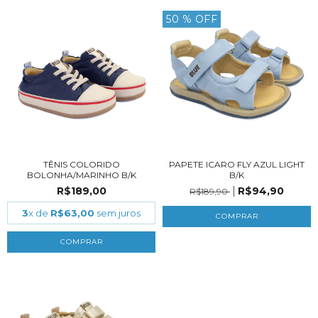
50
% OFF
TÊNIS COLORIDO
PAPETE ICARO FLY AZUL LIGHT
BOLONHA/MARINHO B/K
B/K
R$189,00
R$94,90
R$189,90
3
x de
R$63,00
sem juros
COMPRAR
COMPRAR