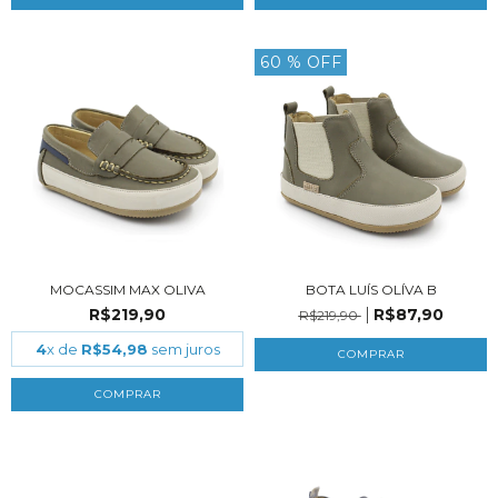
60
% OFF
MOCASSIM MAX OLIVA
BOTA LUÍS OLÍVA B
R$219,90
R$87,90
R$219,90
4
x de
R$54,98
sem juros
COMPRAR
COMPRAR