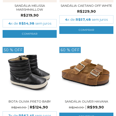
SANDÁLIA MELISSA
SANDÁLIA CAETANO OFF WHITE
MARSHMALLOW
R$229,90
R$219,90
4
x de
R$57,48
sem juros
4
x de
R$54,98
sem juros
COMPRAR
COMPRAR
50
% OFF
60
% OFF
BOTA OLIVIA PRETO BABY
SANDÁLIA OLIVER HAVANA
R$124,90
R$99,90
R$249,90
R$249,90
2
x de
R$62,45
sem juros