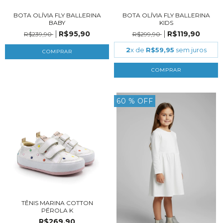
BOTA OLÍVIA FLY BALLERINA
BOTA OLÍVIA FLY BALLERINA
BABY
KIDS
R$95,90
R$119,90
R$239,90
R$299,90
2
x de
R$59,95
sem juros
COMPRAR
COMPRAR
60
% OFF
TÊNIS MARINA COTTON
PÉROLA K
R$269,90