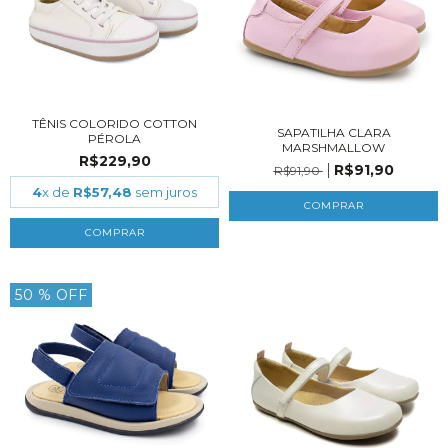
TÊNIS COLORIDO COTTON
SAPATILHA CLARA
PÉROLA
MARSHMALLOW
R$229,90
R$91,90
R$91,90
4
x de
R$57,48
sem juros
COMPRAR
COMPRAR
50
% OFF